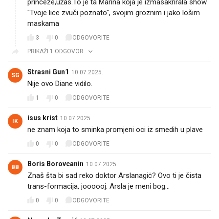
princeze,užas.To je ta Marina koja je izmasakrirala show
"Tvoje lice zvuči poznato", svojim groznim i jako lošim
maskama
3
0
ODGOVORITE
PRIKAŽI 1 ODGOVOR
Strasni Gun1
10.07.2025.
SG
Nije ovo Diane vidilo.
1
0
ODGOVORITE
isus krist
10.07.2025.
IK
ne znam koja to sminka promjeni oci iz smedih u plave
0
0
ODGOVORITE
Boris Borovcanin
10.07.2025.
BB
Znaš šta bi sad reko doktor Arslanagiċ? Ovo ti je čista
trans-formacija, joooooj. Arsla je meni bog...
0
0
ODGOVORITE