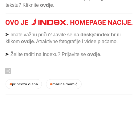
tekstu? Kliknite
ovdje
.
Imate važnu priču? Javite se na
desk@index.hr
ili
klikom
ovdje
. Atraktivne fotografije i videe plaćamo.
Želite raditi na Indexu? Prijavite se
ovdje
.
#
princeza diana
#
marina mamić
PROČITAJTE JOŠ