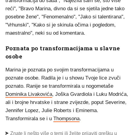
transformacija do sada", "Naježila sam se, što više
reći", "Bravo Marina, divno da si se sjetila jedne tako
posebne žene", "Fenomenalno", "Jako si talentirana",
"Vrhunski", "Kako si je skinula očima i pogledom,
maestralno", neki su od komentara.
Poznata po transformacijama u slavne
osobe
Marina je poznata po svojim transformacijama u
poznate osobe. Radila je i u showu Tvoje lice zvuči
poznato. Ranije se transformirala u nogometaše
Dominika Livakovića
, Joška Gvardiola i Luku Modrića,
ali i brojne hrvatske i strane zvijezde, poput Severine,
Jennifer Lopez, Julie Roberts i Eminema.
Transformirala se i u
Thompsona
.
Znate li nešto više o temi ili želite prijaviti grešku u