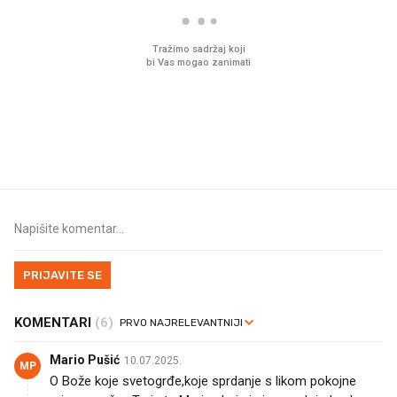
Što povezuje Lexus i
Mokri prsti, kruh i pašt
legendarnog Ponyja?
Ljetni ritual koji nikad 
prerasli
PRIJAVITE SE
KOMENTARI
(6)
Mario Pušić
10.07.2025.
MP
O Bože koje svetogrđe,koje sprdanje s likom pokojne