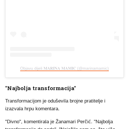
Objavu dijeli 𝐌𝐀𝐑𝐈𝐍𝐀 𝐌𝐀𝐌𝐈𝐂 (@marinamamic)
"Najbolja transformacija"
Transformacijom je oduševila brojne pratitelje i
izazvala hrpu komentara.
"Divno", komentirala je Žanamari Perčić. "Najbolja