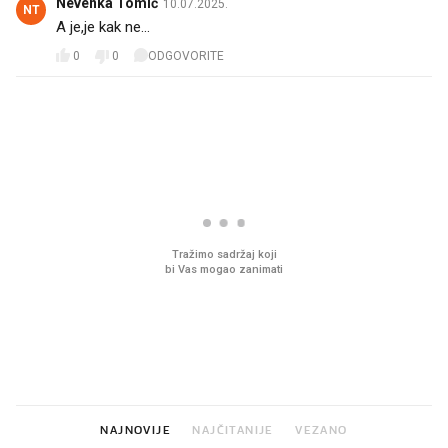
Nevenka Tomić
10.07.2025.
NT
A je,je kak ne...
0
0
ODGOVORITE
PROČITAJTE JOŠ
Što povezuje Lexus i
Mokri prsti, kruh i pašt
legendarnog Ponyja?
Ljetni ritual koji nikad 
prerasli
NAJNOVIJE
NAJČITANIJE
VEZANO