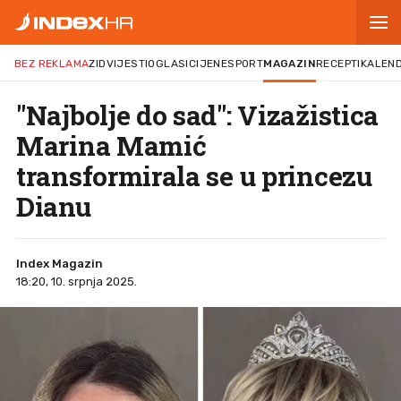
BEZ REKLAMA
ZID
VIJESTI
OGLASI
CIJENE
SPORT
MAGAZIN
RECEPTI
KALEN
"Najbolje do sad": Vizažistica
Marina Mamić
transformirala se u princezu
Dianu
Index Magazin
18:20, 10. srpnja 2025.