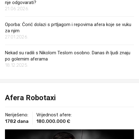
nje odgovarati?
21.06.2026.
Oporba: Ćorić dolazi s prtljagom i repovima afera koje se vuku
za njim
27.01.2026.
Nekad su radili s Nikolom Teslom osobno. Danas ih ljudi znaju
po golemim aferama
18.12.2025.
Afera Robotaxi
Neriješeno:
Vrijednost afere:
1782 dana
180.000.000 €