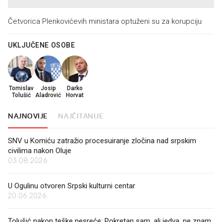
Četvorica Plenkovićevih ministara optuženi su za korupciju
UKLJUČENE OSOBE
Tomislav
Josip
Darko
Tolušić
Aladrović
Horvat
NAJNOVIJE
NAJČITANIJE
SNV u Komiću zatražio procesuiranje zločina nad srpskim
civilima nakon Oluje
03.08.2026.
U Ogulinu otvoren Srpski kulturni centar
20.06.2026.
Tolušić nakon teške nesreće: Pokretan sam, ali jedva, ne znam