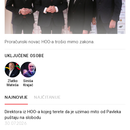
Proračunski novac HOO-a trošio mimo zakona.
UKLJUČENE OSOBE
Zlatko
Siniša
Mateša
Krajač
NAJNOVIJE
NAJČITANIJE
Direktora iz HOO-a kojeg terete da je uzimao mito od Pavleka
puštaju na slobodu
30.07.2026.