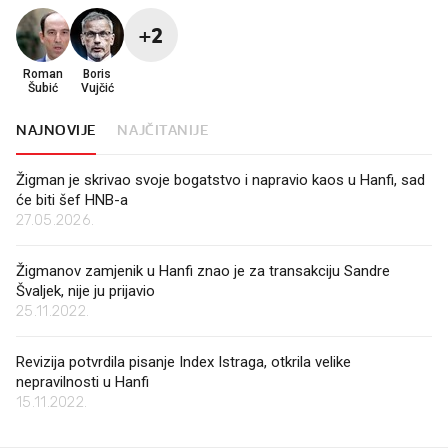
+2
Roman
Boris
Šubić
Vujčić
NAJNOVIJE
NAJČITANIJE
Žigman je skrivao svoje bogatstvo i napravio kaos u Hanfi, sad
će biti šef HNB-a
27.05.2026.
Žigmanov zamjenik u Hanfi znao je za transakciju Sandre
Švaljek, nije ju prijavio
25.11.2022.
Revizija potvrdila pisanje Index Istraga, otkrila velike
nepravilnosti u Hanfi
15.11.2022.