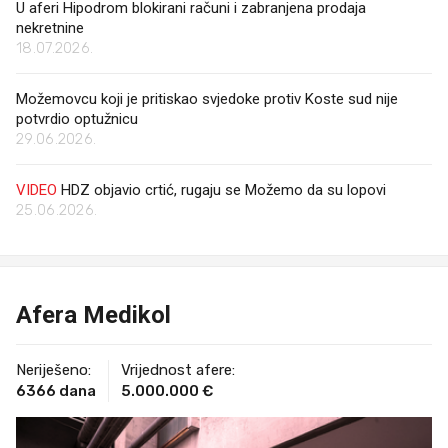
U aferi Hipodrom blokirani računi i zabranjena prodaja
nekretnine
18.07.2026.
Možemovcu koji je pritiskao svjedoke protiv Koste sud nije
potvrdio optužnicu
29.06.2026.
VIDEO
HDZ objavio crtić, rugaju se Možemo da su lopovi
25.06.2026.
Afera Medikol
Neriješeno:
Vrijednost afere:
6366 dana
5.000.000 €