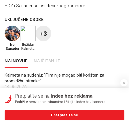
HDZ i Sanader su osuđeni zbog korupcije.
UKLJUČENE OSOBE
+3
Ivo
Božidar
Sanader
Kalmeta
NAJNOVIJE
NAJČITANIJE
Kalmeta na suđenju: "Film nije mogao biti korišten za
promidžbu stranke"
18.05.2026.
Pretplatite se na
Index bez reklama
Kalmeta: Ova optužnica nema nikakve veze sa mnom
Podržite neovisno novinarstvo i čitajte Index bez bannera.
08.05.2026.
Pretplatite se
Kako je HDZ progutao hrvatski sport
22.04.2026.