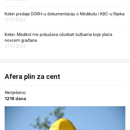
Kekin predaje DORH-u dokumentaciju o Medikolu i KBC-u Rijeka
13.07.2026.
Kekin: Medikol me pokušava ušutkati tužbama koje plaća
novcem građana
07.07.2026.
Afera plin za cent
Neriješeno:
1218 dana