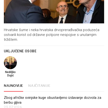
Hrvatske šume i neka hrvatska drvoprerađivačka poduzeća
ostvarili korist od državne potpore nespojive s unutarnjim
tržištem.
UKLJUČENE OSOBE
Nediljko
Dujić
NAJNOVIJE
NAJČITANIJE
Zbog afričke svinjske kuge obustavljeno izdavanje dozvola za
berbu gljiva
23.07.2026.