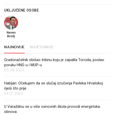
UKLJUČENE OSOBE
Neven
Bosilj
NAJNOVIJE
NAJČITANIJE
Gradonačelnik obišao tribinu koju je zapalila Torcida, poslao
poruku HNS-u i MUP-u
03.08.2026.
Habijan: Očekujem da se slučaj izručenja Pavleka Hrvatskoj
riješi što prije
24.07.2026.
U Varaždinu se u više osnovnih škola provodi energetska
obnova