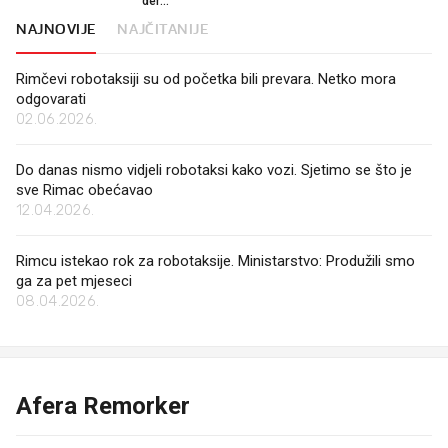
der
Leyen
NAJNOVIJE
NAJČITANIJE
Rimčevi robotaksiji su od početka bili prevara. Netko mora
odgovarati
02.06.2026.
Do danas nismo vidjeli robotaksi kako vozi. Sjetimo se što je
sve Rimac obećavao
12.04.2026.
Rimcu istekao rok za robotaksije. Ministarstvo: Produžili smo
ga za pet mjeseci
08.04.2026.
Afera Remorker