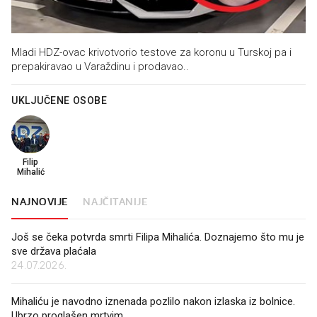
Mladi HDZ-ovac krivotvorio testove za koronu u Turskoj pa i
prepakiravao u Varaždinu i prodavao..
UKLJUČENE OSOBE
Filip
Mihalić
NAJNOVIJE
NAJČITANIJE
Još se čeka potvrda smrti Filipa Mihalića. Doznajemo što mu je
sve država plaćala
24.07.2026.
Mihaliću je navodno iznenada pozlilo nakon izlaska iz bolnice.
Ubrzo proglašen mrtvim