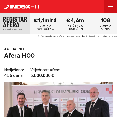
€1,1mlrd
€4,6m
108
UKUPNO
VRAĆENO U
UKUPNO
ZAMRAČENO
PRORAČUN
AFERA
*Brojevi se odnose na afere koje smo do sad obradili i dostupne podatke, ne na s
AKTUALNO
Afera HOO
Neriješeno:
Vrijednost afere:
456 dana
3.000.000 €