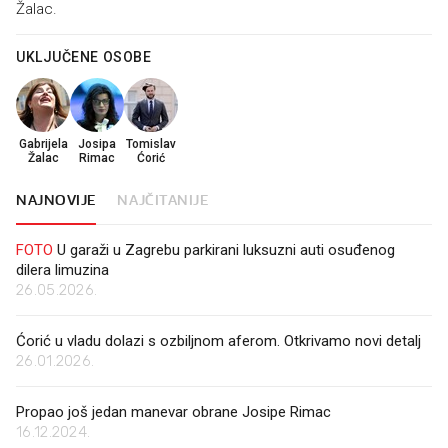
Žalac.
UKLJUČENE OSOBE
Gabrijela
Josipa
Tomislav
Žalac
Rimac
Ćorić
NAJNOVIJE
NAJČITANIJE
FOTO
U garaži u Zagrebu parkirani luksuzni auti osuđenog
dilera limuzina
26.05.2026.
Ćorić u vladu dolazi s ozbiljnom aferom. Otkrivamo novi detalj
26.01.2026.
Propao još jedan manevar obrane Josipe Rimac
16.12.2024.