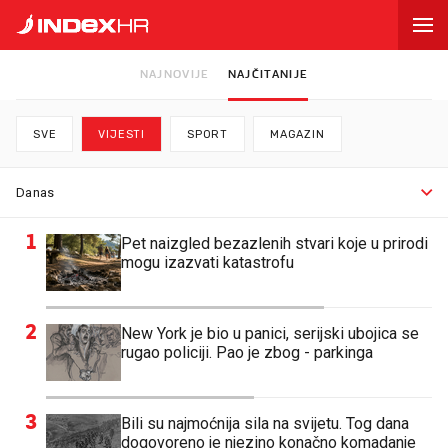
NAJNOVIJE
NAJČITANIJE
SVE
VIJESTI
SPORT
MAGAZIN
1
Pet naizgled bezazlenih stvari koje u prirodi
mogu izazvati katastrofu
2
New York je bio u panici, serijski ubojica se
rugao policiji. Pao je zbog - parkinga
3
Bili su najmoćnija sila na svijetu. Tog dana
dogovoreno je njezino konačno komadanje