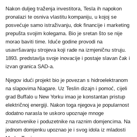
Nakon duljeg traženja investitora, Tesla ih napokon
pronalazi te osniva vlastitu kompaniju, u kojoj se
posvećuje samo istraživanju, dok financije i marketing
prepušta svojim kolegama. Bio je sretan što se nije
morao baviti time. Iduće godine provodi na
usavršavanju strojeva koji rade na izmjeničnu struju.
1893. predstavlja svoje inovacije i postaje slavan čak i
izvan granica SAD-a.
Njegov idući projekt bio je povezan s hidroelektranom
na slapovima Niagare. Uz Teslin dizajn i pomoć, cijeli
grad Buffalo u New Yorku imao je konstantan pristup
električnoj energiji. Nakon toga njegova je popularnost
dodatno narasla te uskoro upoznaje mnoge
znanstvenike i poduzetnike na raznim domjencima. Na
jednom domjenku upoznao je i svog idola iz mladosti