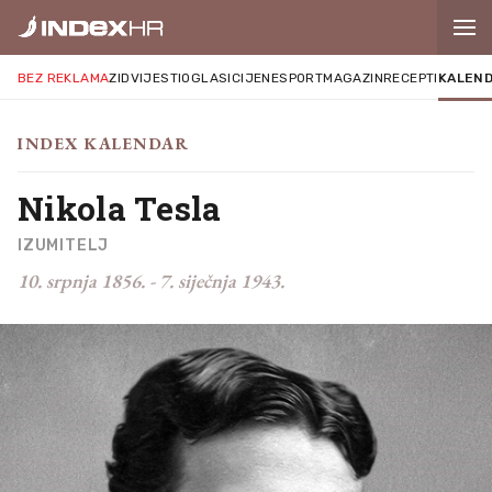
BEZ REKLAMA
ZID
VIJESTI
OGLASI
CIJENE
SPORT
MAGAZIN
RECEPTI
KALEN
INDEX KALENDAR
Nikola Tesla
IZUMITELJ
10. srpnja 1856.
-
7. siječnja 1943.