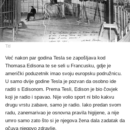
Titl
Već nakon par godina Tesla se zapošljava kod
Thomasa Edisona te se seli u Francusku, gdje je
američki poduzetnik imao svoju europsku podružnicu.
U samo dvije godine Tesla je pozvan da osobno ide
raditi s Edisonom. Prema Tesli, Edison je bio čovjek
koji je radio i spavao. Nije volio sport ni bilo kakvu
drugu vrstu zabave, samo je radio. Iako predan svom
radu, zanemarivao je osnovna pravila higijene, a nije
umro samo zato što si je njegova žena dala zadatak da
očuva njegovo zdravlje.