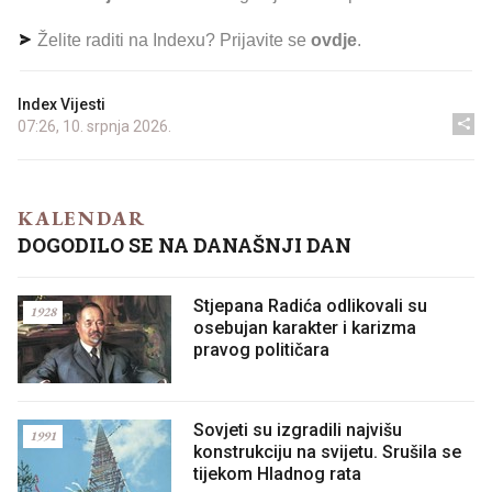
Želite raditi na Indexu? Prijavite se
ovdje
.
Index Vijesti
07:26, 10. srpnja 2026.
KALENDAR
DOGODILO SE NA DANAŠNJI DAN
Stjepana Radića odlikovali su
1928
osebujan karakter i karizma
pravog političara
Sovjeti su izgradili najvišu
1991
konstrukciju na svijetu. Srušila se
tijekom Hladnog rata