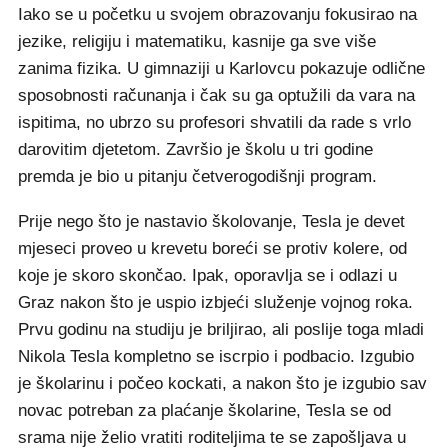
Iako se u početku u svojem obrazovanju fokusirao na
jezike, religiju i matematiku, kasnije ga sve više
zanima fizika. U gimnaziji u Karlovcu pokazuje odlične
sposobnosti računanja i čak su ga optužili da vara na
ispitima, no ubrzo su profesori shvatili da rade s vrlo
darovitim djetetom. Završio je školu u tri godine
premda je bio u pitanju četverogodišnji program.
Prije nego što je nastavio školovanje, Tesla je devet
mjeseci proveo u krevetu boreći se protiv kolere, od
koje je skoro skončao. Ipak, oporavlja se i odlazi u
Graz nakon što je uspio izbjeći služenje vojnog roka.
Prvu godinu na studiju je briljirao, ali poslije toga mladi
Nikola Tesla kompletno se iscrpio i podbacio. Izgubio
je školarinu i počeo kockati, a nakon što je izgubio sav
novac potreban za plaćanje školarine, Tesla se od
srama nije želio vratiti roditeljima te se zapošljava u