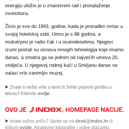
energiju uložio je u znanstveni rad i pronalaženje
investitora.
Živio je sve do 1943. godine, kada je pronađen mrtav u
svojoj hotelskoj sobi. Umro je s 86 godina, a
mukotrpno je radio čak i u osamdesetima. Njegovi
izumi postali su osnova mnogih tehnologija koje imamo
danas, a smatra ga se jednim od najvećih umova 20.
stoljeća. U njegovoj rodnoj kući u Smiljanu danas se
nalazi vrlo zanimljiv muzej.
Znate li nešto više o temi ili želite prijaviti grešku u
tekstu? Kliknite
ovdje
.
Imate važnu priču? Javite se na
desk@index.hr
ili
klikom
ovdje
. Atraktivne fotografije i videe plaćamo.