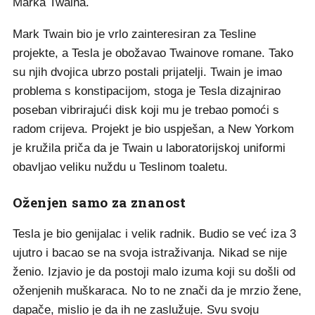
Marka Twaina.
Mark Twain bio je vrlo zainteresiran za Tesline
projekte, a Tesla je obožavao Twainove romane. Tako
su njih dvojica ubrzo postali prijatelji. Twain je imao
problema s konstipacijom, stoga je Tesla dizajnirao
poseban vibrirajući disk koji mu je trebao pomoći s
radom crijeva. Projekt je bio uspješan, a New Yorkom
je kružila priča da je Twain u laboratorijskoj uniformi
obavljao veliku nuždu u Teslinom toaletu.
Oženjen samo za znanost
Tesla je bio genijalac i velik radnik. Budio se već iza 3
ujutro i bacao se na svoja istraživanja. Nikad se nije
ženio. Izjavio je da postoji malo izuma koji su došli od
oženjenih muškaraca. No to ne znači da je mrzio žene,
dapače, mislio je da ih ne zaslužuje. Svu svoju