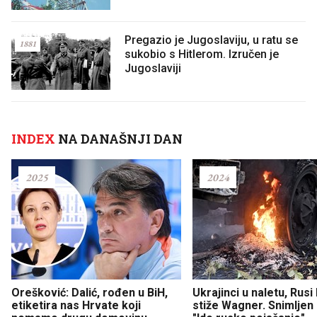
Pregazio je Jugoslaviju, u ratu se
1881
sukobio s Hitlerom. Izručen je
Jugoslaviji
INDEX
NA DANAŠNJI DAN
2025
2024
Orešković: Dalić, rođen u BiH,
Ukrajinci u naletu, Rusi
etiketira nas Hrvate koji
stiže Wagner. Snimljen