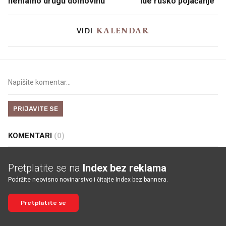
nemamo drugu domovinu
"Ide rusko pojačanje"
KALENDAR
VIDI
PRIJAVITE SE
KOMENTARI
(0)
Pretplatite se na
Index bez reklama
Podržite neovisno novinarstvo i čitajte Index bez bannera.
Pretplatite se