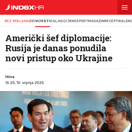
BEZ REKLAMA
ZID
VIJESTI
OGLASI
CIJENE
SPORT
MAGAZIN
RECEPTI
KALEN
Američki šef diplomacije:
Rusija je danas ponudila
novi pristup oko Ukrajine
Hina
16:25, 10. srpnja 2025.