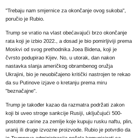
"Trebaju nam smjernice za okončanje ovog sukoba",
poručio je Rubio.
Trump se vratio na vlast obećavajući brzo okončanje
rata koji je izbio 2022., a dosad je bio pomirljiviji prema
Moskvi od svog prethodnika Joea Bidena, koji je
čvrsto podupirao Kijev. No, u utorak, dan nakon
nastavka slanja američkog obrambenog oružja
Ukrajini, bio je neuobičajeno kritički nastrojen te rekao
da su Putinove izjave o kretanju prema miru
"beznačajne".
Trump je također kazao da razmatra podržati zakon
koji bi uveo stroge sankcije Rusiji, uključujući 500-
postotne carine za zemlje koje kupuju rusku naftu, plin,
uranij ili druge izvozne proizvode. Rubio je potvrdio da