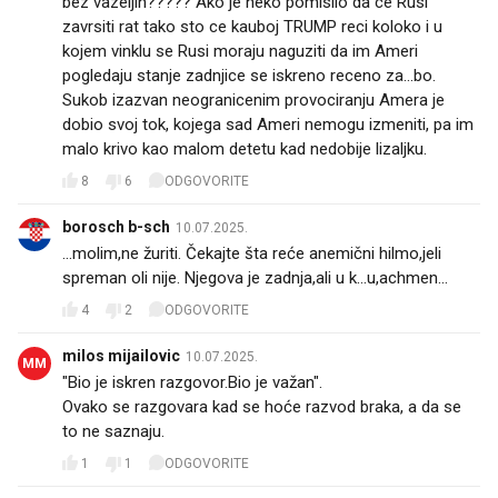
bez vazeljin????? Ako je neko pomislio da ce Rusi
zavrsiti rat tako sto ce kauboj TRUMP reci koloko i u
kojem vinklu se Rusi moraju naguziti da im Ameri
pogledaju stanje zadnjice se iskreno receno za...bo.
Sukob izazvan neogranicenim provociranju Amera je
dobio svoj tok, kojega sad Ameri nemogu izmeniti, pa im
malo krivo kao malom detetu kad nedobije lizaljku.
8
6
ODGOVORITE
borosch b-sch
10.07.2025.
...molim,ne žuriti. Čekajte šta reće anemični hilmo,jeli
spreman oli nije. Njegova je zadnja,ali u k...u,achmen...
4
2
ODGOVORITE
milos mijailovic
10.07.2025.
MM
"Bio je iskren razgovor.Bio je važan".
Ovako se razgovara kad se hoće razvod braka, a da se
to ne saznaju.
1
1
ODGOVORITE