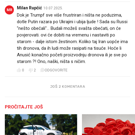
Milan Rupčić
10.07.2025.
MR
Dok je Trumpf sve više frustriran i ništa ne poduzima,
dotle Putin razara po Ukrajini i ubija ljude ! Sada su Russi
"nešto obećali"... Budali možeš svašta obećati, on će
povjerovati. ovi će dobiti na vremenu i nastaviti po
starom - dalje istom žestinom. Koliko taj Iran uopće ima
tih dronova, da ih ludi može rasipati na tisuće. Hoće li
Anusić konačno početi proizvodnju dronova ili je sve po
starom ?! Ono, naški, ništa s ničim.
0
2
ODGOVORITE
JOŠ 2 KOMENTARA
PROČITAJTE JOŠ