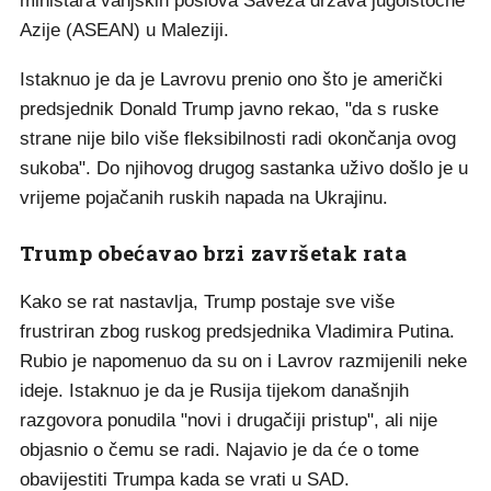
ministara vanjskih poslova Saveza država jugoistočne
Azije (ASEAN) u Maleziji.
Istaknuo je da je Lavrovu prenio ono što je američki
predsjednik Donald Trump javno rekao, "da s ruske
strane nije bilo više fleksibilnosti radi okončanja ovog
sukoba". Do njihovog drugog sastanka uživo došlo je u
vrijeme pojačanih ruskih napada na Ukrajinu.
Trump obećavao brzi završetak rata
Kako se rat nastavlja, Trump postaje sve više
frustriran zbog ruskog predsjednika Vladimira Putina.
Rubio je napomenuo da su on i Lavrov razmijenili neke
ideje. Istaknuo je da je Rusija tijekom današnjih
razgovora ponudila "novi i drugačiji pristup", ali nije
objasnio o čemu se radi. Najavio je da će o tome
obavijestiti Trumpa kada se vrati u SAD.