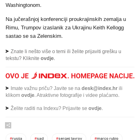
Washingtonom.
Na jučerašnjoj konferenciji proukrajinskih zemalja u
Rimu, Trumpov izaslanik za Ukrajinu Keith Kellogg
sastao se sa Zelenskim.
Znate li nešto više o temi ili želite prijaviti grešku u
tekstu? Kliknite
ovdje
.
Imate važnu priču? Javite se na
desk@index.hr
ili
klikom
ovdje
. Atraktivne fotografije i videe plaćamo.
Želite raditi na Indexu? Prijavite se
ovdje
.
#
rusija
#
sad
#
sergej lavrov
#
marco rubio