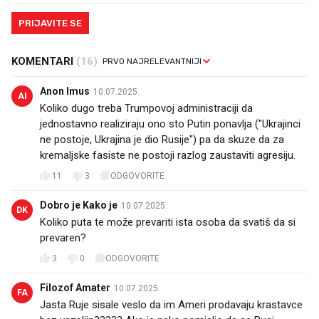
PRIJAVITE SE
KOMENTARI
(16)
Anon Imus
10.07.2025.
AI
Koliko dugo treba Trumpovoj administraciji da
jednostavno realiziraju ono sto Putin ponavlja ("Ukrajinci
ne postoje, Ukrajina je dio Rusije") pa da skuze da za
kremaljske fasiste ne postoji razlog zaustaviti agresiju.
11
3
ODGOVORITE
Dobro je Kako je
10.07.2025.
DK
Koliko puta te može prevariti ista osoba da svatiš da si
prevaren?
3
0
ODGOVORITE
Filozof Amater
10.07.2025.
FA
Jasta Ruje sisale veslo da im Ameri prodavaju krastavce