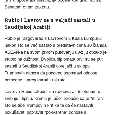
je Trumpova administracija počela komunicirati sa
Senatom o tom zakonu.
Rubio i Lavrov se u veljači sastali u
Saudijskoj Arabiji
Rubio je razgovarao s Lavrovom u Kuala Lumpuru,
nakon što se već sastao s predstavnicima 10 članica
ASEAN-a na svom prvom putovanju u Aziju otkako je
stupio na dužnost. Dvojica diplomata prvi su se put
sastali u Saudijskoj Arabiji u veljači u sklopu
Trumpovih napora da ponovno uspostavi odnose i
pomogne ispregovarati kraj rata.
Lavrov i Rubio također su razgovarali telefonom u
svibnju i lipnju. Kremlj je jučer priopćio da je "miran"
što se tiče Trumpovih kritika te da će nastaviti
pokušavati popraviti "pokvarene" odnose s