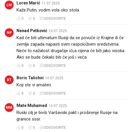
Loren Marić
11.07.2025.
LM
Kaže.Putin, vodim vola oko stola
0
0
ODGOVORITE
Nenad Petković
10.07.2025.
NP
Kad će biti ultimatum Rusiji da se povuće iz Krajine ili će
zemlje zapada napasti svim raspoloživim sredstvima.
Neće to nažalost drugačije ići,a cijena će biti jako visoka.
Ako se bude čekalo biti će još i veća.
0
0
ODGOVORITE
Boris Talichni
10.07.2025.
BT
Koji ste vi amateri.
0
0
ODGOVORITE
Mate Muhamed
10.07.2025.
MM
Ruski cilj je bivši Varšavski pakt i proširenje Rusije na
granice sssr.
0
0
ODGOVORITE