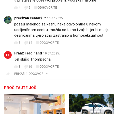
ti pristaješ je opet tvoj problem. Podrška malome
4
5
ODGOVORITE
precizan centaršut
10.07.2025.
pošalji malenog za kaznu neka odvolontira u nekom
useljeničkom centru, možda se tamo i zaljubi jer bi medju
desničarima vjerojatno zastranio u homoseksualnost
3
14
ODGOVORITE
Franz Ferdinand
10.07.2025.
FF
Jel slušo Thompsona
3
10
ODGOVORITE
PRIKAŽI 1 ODGOVOR
PROČITAJTE JOŠ