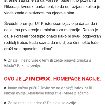
stranke zatražile su da Forssell bude hitno pozvan u
Riksdag, švedski parlament, te da se razjasni koliko je
vlada znala o aktivnostima njegova sina.
Švedski premijer Ulf Kristersson izjavio je danas da i
dalje ima povjerenje u ministra za migracije. Rekao je
da je Forssell "postupio onako kako bi svaki odgovoran
roditelj trebao kada sazna da mu dijete čini nešto loše i
druži se s opasnim ljudima".
Znate li nešto više o temi ili želite prijaviti grešku u
tekstu? Kliknite
ovdje
.
Imate važnu priču? Javite se na
desk@index.hr
ili
klikom
ovdje
. Atraktivne fotografije i videe plaćamo.
Želite raditi na Indexu? Prijavite se
ovdje
.