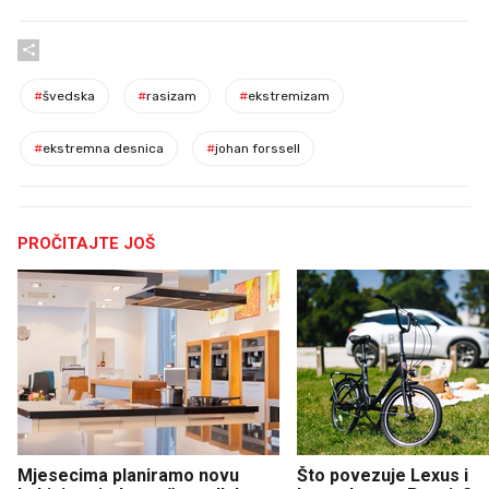
#
švedska
#
rasizam
#
ekstremizam
#
ekstremna desnica
#
johan forssell
PROČITAJTE JOŠ
Mjesecima planiramo novu
Što povezuje Lexus i