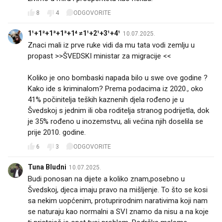
8
4
ODGOVORITE
1¹+1²+1³+1³+1⁴ ≠1¹+2¹+3¹+4¹
10.07.2025.
Znaci mali iz prve ruke vidi da mu tata vodi zemlju u
propast >>ŠVEDSKI ministar za migracije <<
Koliko je ono bombaski napada bilo u swe ove godine ?
Kako ide s kriminalom? Prema podacima iz 2020., oko
41% počinitelja teških kaznenih djela rođeno je u
Švedskoj s jednim ili oba roditelja stranog podrijetla, dok
je 35% rođeno u inozemstvu, ali većina njih doselila se
prije 2010. godine.
6
3
ODGOVORITE
Tuna Bludni
10.07.2025.
Budi ponosan na dijete a koliko znam,posebno u
Švedskoj, djeca imaju pravo na mišljenje. To što se kosi
sa nekim uopćenim, protuprirodnim narativima koji nam
se naturaju kao normalni a SVI znamo da nisu a na koje