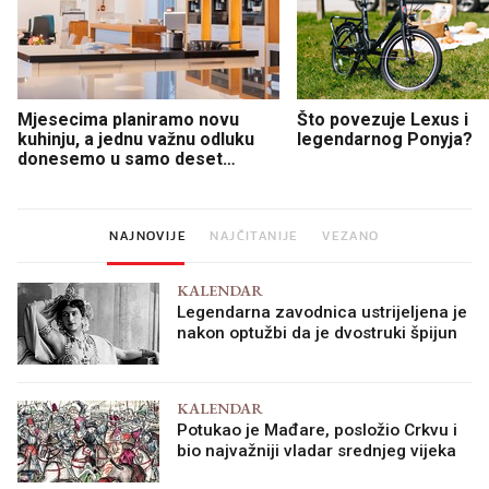
Mjesecima planiramo novu
Što povezuje Lexus i
kuhinju, a jednu važnu odluku
legendarnog Ponyja?
donesemo u samo deset
minuta
NAJNOVIJE
NAJČITANIJE
VEZANO
KALENDAR
Legendarna zavodnica ustrijeljena je
nakon optužbi da je dvostruki špijun
KALENDAR
Potukao je Mađare, posložio Crkvu i
bio najvažniji vladar srednjeg vijeka