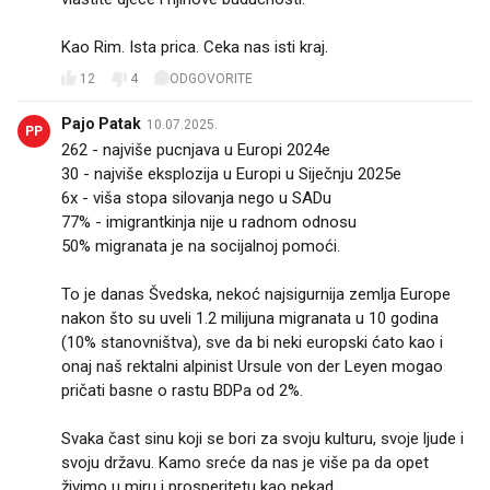
Kao Rim. Ista prica. Ceka nas isti kraj.
12
4
ODGOVORITE
Pajo Patak
10.07.2025.
PP
262 - najviše pucnjava u Europi 2024e
30 - najviše eksplozija u Europi u Siječnju 2025e
6x - viša stopa silovanja nego u SADu
77% - imigrantkinja nije u radnom odnosu
50% migranata je na socijalnoj pomoći.
To je danas Švedska, nekoć najsigurnija zemlja Europe
nakon što su uveli 1.2 milijuna migranata u 10 godina
(10% stanovništva), sve da bi neki europski ćato kao i
onaj naš rektalni alpinist Ursule von der Leyen mogao
pričati basne o rastu BDPa od 2%.
Svaka čast sinu koji se bori za svoju kulturu, svoje ljude i
svoju državu. Kamo sreće da nas je više pa da opet
živimo u miru i prosperitetu kao nekad.