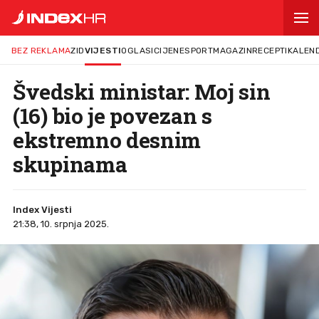
BEZ REKLAMA
ZID
VIJESTI
OGLASI
CIJENE
SPORT
MAGAZIN
RECEPTI
KALEN
Švedski ministar: Moj sin
(16) bio je povezan s
ekstremno desnim
skupinama
Index Vijesti
21:38, 10. srpnja 2025.