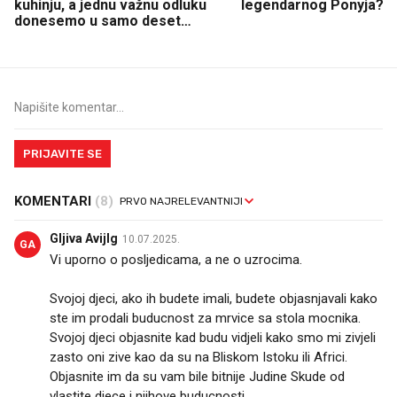
kuhinju, a jednu važnu odluku
legendarnog Ponyja?
donesemo u samo deset
minuta
PRIJAVITE SE
KOMENTARI
(8)
Gljiva Avijlg
10.07.2025.
GA
Vi uporno o posljedicama, a ne o uzrocima.
Svojoj djeci, ako ih budete imali, budete objasnjavali kako
ste im prodali buducnost za mrvice sa stola mocnika.
Svojoj djeci objasnite kad budu vidjeli kako smo mi zivjeli
zasto oni zive kao da su na Bliskom Istoku ili Africi.
Objasnite im da su vam bile bitnije Judine Skude od
vlastite djece i njihove buducnosti.